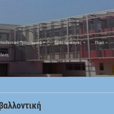
κπαιδευτικά Προγράμματα
Δραστηριότητες
Υλικό
νδεση
βαλλοντική