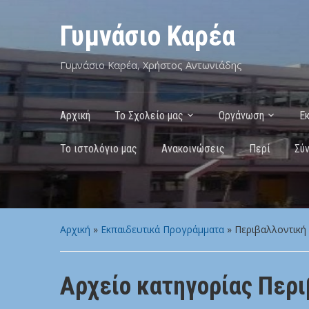
Γυμνάσιο Καρέα
Γυμνάσιο Καρέα, Χρήστος Αντωνιάδης
Αρχική
Το Σχολείο μας
Οργάνωση
Ε
Το ιστολόγιο μας
Ανακοινώσεις
Περί
Σύ
Αρχική
»
Εκπαιδευτικά Προγράμματα
» Περιβαλλοντική
Αρχείο κατηγορίας
Περι