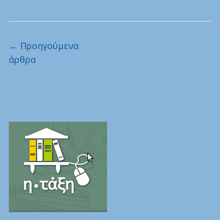
Πλοήγηση άρθρων
←
Προηγούμενα
άρθρα