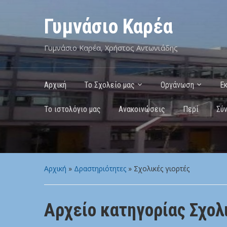
Γυμνάσιο Καρέα
Γυμνάσιο Καρέα, Χρήστος Αντωνιάδης
Αρχική
Το Σχολείο μας
Οργάνωση
Ε
Το ιστολόγιο μας
Ανακοινώσεις
Περί
Σύ
Αρχική
»
Δραστηριότητες
» Σχολικές γιορτές
Αρχείο κατηγορίας
Σχολ