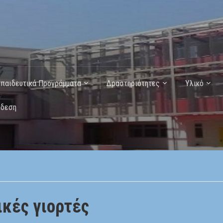
κπαιδευτικά Προγράμματα
Δραστηριότητες
Υλικό
νδεση
ικές γιορτές