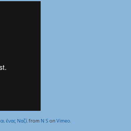
αι ένας Ναζί
from
N S
on
Vimeo
.